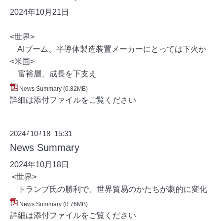
2024年10月21
日
<世界>
AIブーム、半導体製造装置メーカーにとっては下火か
<米国>
富裕層、成長を下支え
News Summary
(0.82MB)
詳細は添付ファイルをご覧ください
2024
10
18 15:31
/
/
News Summary
2024年10月18
日
<世界>
トランプ氏の勝利で、世界貿易のかたちが劇的に変化
News Summary
(0.76MB)
詳細は添付ファイルをご覧ください