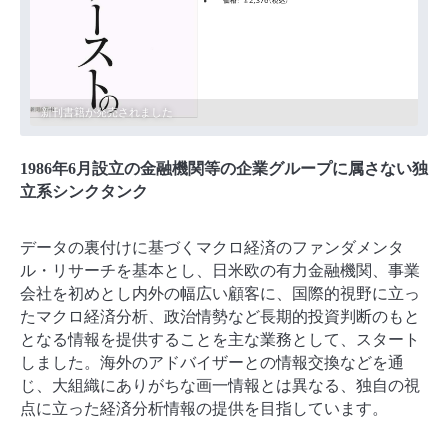
講演録「日米経済の現状と見通し29」を作成致しました。 1冊1000円（郵
新刊書籍が発売されました
新着情報を更新しました（2019/5/22）
送費込）で販売致します。
Economic Reportを発行しました（2018/6/25）
1986年6月設立の金融機関等の企業グループに属さない独
立系シンクタンク
データの裏付けに基づくマクロ経済のファンダメンタ
ル・リサーチを基本とし、日米欧の有力金融機関、事業
会社を初めとし
内外の幅広い顧客に、国際的視野に立っ
たマクロ経済分析、政治情勢など長期的投資判断のもと
となる情報を提供することを
主な業務として、スタート
しました。
海外のアドバイザーとの情報交換などを通
じ、大組織にありがちな画一情報とは異なる、独自の視
点に立った
経済分析情報の提供を目指しています。