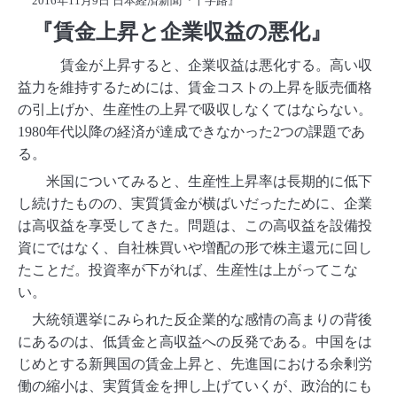
2016年11月9日 日本経済新聞『十字路』
』
『
賃金上昇と企業収益の悪化
賃金が上昇すると、企業収益は悪化する。高い収
益力を維持するためには、賃金コストの上昇を販売価格
の引上げか、生産性の上昇で吸収しなくてはならない。
1980年代以降の経済が達成できなかった2つの課題であ
る。
米国についてみると、生産性上昇率は長期的に低下
し続けたものの、実質賃金が横ばいだったために、企業
は高収益を享受してきた。問題は、この高収益を設備投
資にではなく、自社株買いや増配の形で株主還元に回し
たことだ。投資率が下がれば、生産性は上がってこな
い。
大統領選挙にみられた反企業的な感情の高まりの背後
にあるのは、低賃金と高収益への反発である。中国をは
じめとする新興国の賃金上昇と、先進国における余剰労
働の縮小は、実質賃金を押し上げていくが、政治的にも