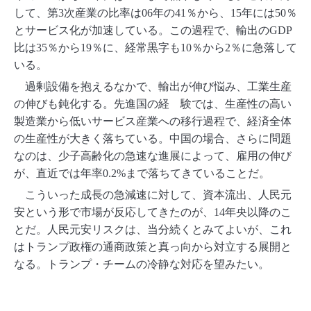
して、第3次産業の比率は06年の41％から、15年には50％
とサービス化が加速している。この過程で、輸出のGDP
比は35％から19％に、経常黒字も10％から2％に急落して
いる。
過剰設備を抱えるなかで、輸出が伸び悩み、工業生産
の伸びも鈍化する。先進国の経 験では、生産性の高い
製造業から低いサービス産業への移行過程で、経済全体
の生産性が大きく落ちている。中国の場合、さらに問題
なのは、少子高齢化の急速な進展によって、雇用の伸び
が、直近では年率0.2%まで落ちてきていることだ。
こういった成長の急減速に対して、資本流出、人民元
安という形で市場が反応してきたのが、14年央以降のこ
とだ。人民元安リスクは、当分続くとみてよいが、これ
はトランプ政権の通商政策と真っ向から対立する展開と
なる。トランプ・チームの冷静な対応を望みたい。