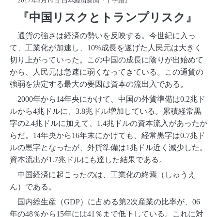
2017年3月10日 日本経済新聞『十字路』
』
『
中国リスクとトランプリスク
通貨の強さは経済の勢いを反映する。今世紀に入っ
て、工業化が加速し、10%成長を遂げた人民元は大きく
切り上がっていった。この中国の成長に陰りが出始めて
から、人民元は急速に弱くなってきている。この通貨の
強弱を決定する最大の要因は資本の流出入である。
2000年から14年央にかけて、中国の外貨準備は0.2兆ド
ルから4兆ドルに、3.8兆ドル増加している。累積経常黒
字の2.4兆ドルに加えて、1.4兆ドルの資本流入があったか
らだ。14年央から16年末にかけても、経常黒字は0.7兆ド
ルの黒字となったが、外貨準備は1兆ドル近く減少した。
資本流出が1.7兆ドルにも達した結果である。
中国経済に起こったのは、工業化の終焉（しゅうえ
ん）である。
国内総生産（GDP）に占める第2次産業の比率が、06
年の48％から15年には41％まで低下している。これに対