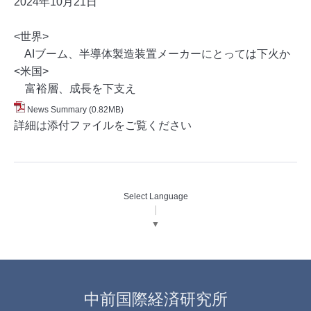
2024年10月21
日
<世界>
AIブーム、半導体製造装置メーカーにとっては下火か
<米国>
富裕層、成長を下支え
News Summary
(0.82MB)
詳細は添付ファイルをご覧ください
Select Language
▼
中前国際経済研究所