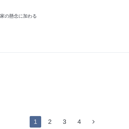
家の懸念に加わる
1
2
3
4