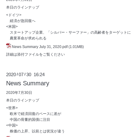
本日のラインナップ
<ドイツ>
経済が急回復へ
<米国>
スタートアップ企業、「シルバー・サーファー」の高齢者をターゲットに
農業革命が求められる
News Summary July 31, 2020.pdf
(1.01MB)
詳細は添付ファイルをご覧ください
2020
07
30 16:24
/
/
News Summary
2020年7月30日
本日のラインナップ
<世界>
欧米で経済回復のペースに差が
中国の骨董的国債に注目
<中国>
株価の上昇、以前とは状況が違う