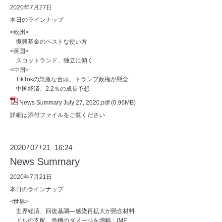
2020年7月27日
本日のラインナップ
<欧州>
復興基金のベストな使い方
<英国>
スコットランド、独立に傾く
<中国>
TikTokの急激な台頭、トランプ政権が懸念
中国経済、2.2％の成長予想
News Summary July 27, 2020.pdf
(0.96MB)
詳細は添付ファイルをご覧ください
2020
07
21 16:24
/
/
News Summary
2020年7月21日
本日のラインナップ
<世界>
世界経済、回復基調―感染再拡大が懸念材料
ドルの支配、危機のダメージを増幅：IMF