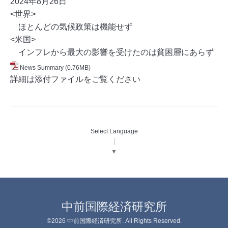
2024年8月26
日
<世界>
ほとんどの気候政策は機能せず
<米国>
インフレから最大の影響を受けたのは貧困層にあらず
News Summary
(0.76MB)
詳細は添付ファイルをご覧ください
Select Language
▼
中前国際経済研究所
©2026
中前国際経済研究所
. All Rights Reserved.