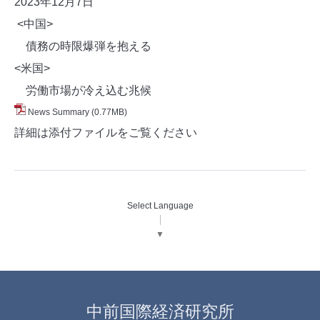
2023年12月7
日
<中国>
債務の時限爆弾を抱える
<米国>
労働市場が冷え込む兆候
News Summary
(0.77MB)
詳細は添付ファイルをご覧ください
Select Language
▼
中前国際経済研究所