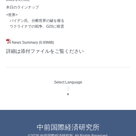
本日のラインナップ
<世界>
バイデン氏、分断世界の鍵を握る
ウクライナでの戦争、G20に暗雲
News Summary
(0.89MB)
詳細は添付ファイルをご覧ください
Select Language
▼
中前国際経済研究所
©2026
中前国際経済研究所
. All Rights Reserved.