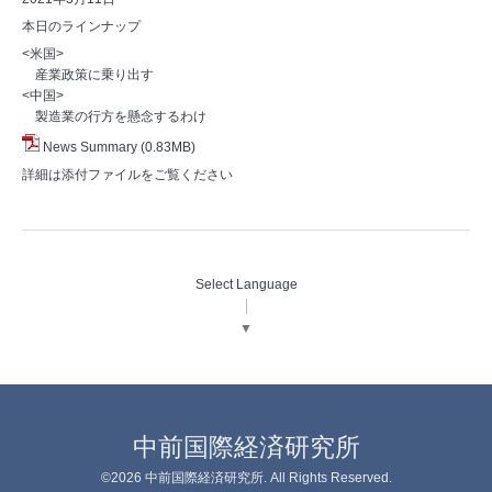
本日のラインナップ
<米国>
産業政策に乗り出す
<中国>
製造業の行方を懸念するわけ
News Summary
(0.83MB)
詳細は添付ファイルをご覧ください
Select Language
▼
中前国際経済研究所
©2026
中前国際経済研究所
. All Rights Reserved.