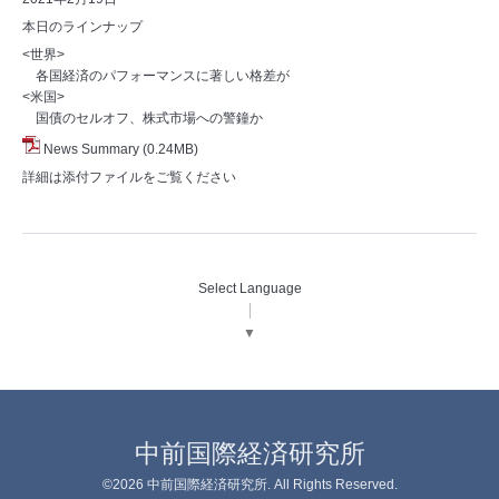
本日のラインナップ
<世界>
各国経済のパフォーマンスに著しい格差が
<米国>
国債のセルオフ、株式市場への警鐘か
News Summary
(0.24MB)
詳細は添付ファイルをご覧ください
Select Language
▼
中前国際経済研究所
©2026
中前国際経済研究所
. All Rights Reserved.