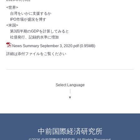
<世界>
台湾をいかに支援するか
IPO市場が盛況を博す
<米国>
第3四半期のGDPを計算してみると
社債発行、記録的水準に増加
News Summary September 3, 2020.pdf
(0.95MB)
詳細は添付ファイルをご覧ください
Select Language
▼
中前国際経済研究所
©2026
中前国際経済研究所
. All Rights Reserved.