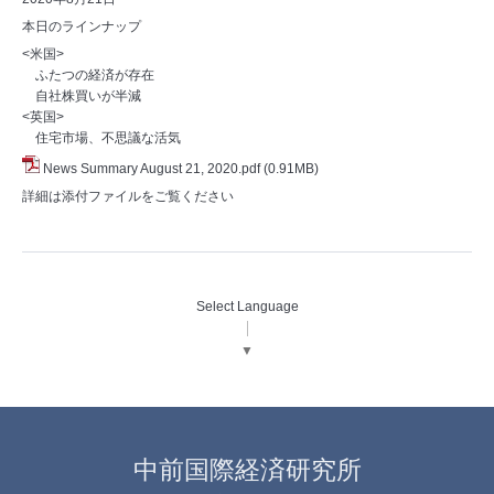
本日のラインナップ
<米国>
ふたつの経済が存在
自社株買いが半減
<英国>
住宅市場、不思議な活気
News Summary August 21, 2020.pdf
(0.91MB)
詳細は添付ファイルをご覧ください
Select Language
▼
中前国際経済研究所