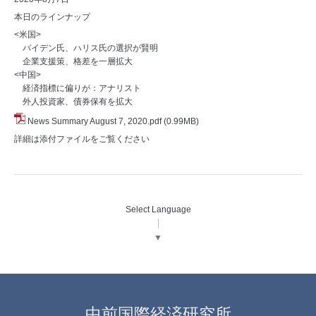
本日のラインナップ
<米国>
バイデン氏、ハリス氏の選択が賢明
企業支援策、格差を一層拡大
<中国>
経済指標に偏りが：アナリスト
外人投資家、債券保有を拡大
News Summary August 7, 2020.pdf
(0.99MB)
詳細は添付ファイルをご覧ください
Select Language
▼
中前国際経済研究所