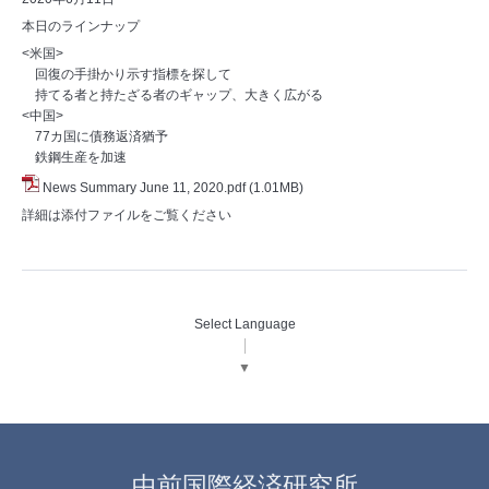
本日のラインナップ
<米国>
回復の手掛かり示す指標を探して
持てる者と持たざる者のギャップ、大きく広がる
<中国>
77カ国に債務返済猶予
鉄鋼生産を加速
News Summary June 11, 2020.pdf
(1.01MB)
詳細は添付ファイルをご覧ください
Select Language
▼
中前国際経済研究所