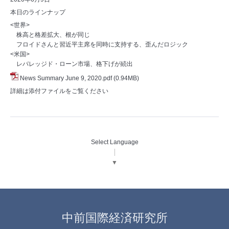
本日のラインナップ
<世界>
株高と格差拡大、根が同じ
フロイドさんと習近平主席を同時に支持する、歪んだロジック
<米国>
レバレッジド・ローン市場、格下げが続出
News Summary June 9, 2020.pdf
(0.94MB)
詳細は添付ファイルをご覧ください
Select Language
▼
中前国際経済研究所