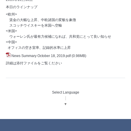
本日のラインナップ
<欧州>
賃金の大幅な上昇、中欧諸国の変貌を象徴
スコッチウイスキーを米国へ空輸
<米国>
ウォーレン氏が最有力候補になれば、共和党にとって良い知らせ
<中国>
オフィスの空き室率、記録的水準に上昇
News Summary October 18, 2019.pdf
(0.98MB)
詳細は添付ファイルをご覧ください
Select Language
▼