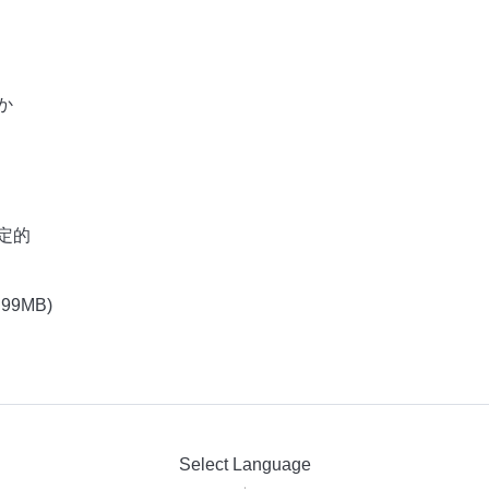
か
定的
.99MB)
Select Language