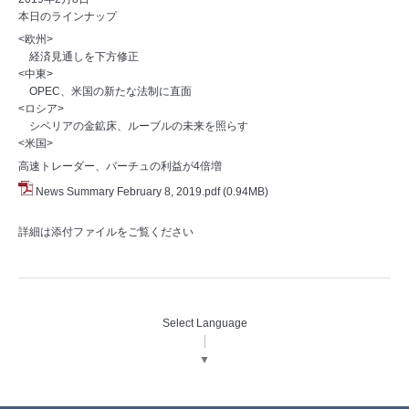
本日のラインナップ
<欧州>
経済見通しを下方修正
<中東>
OPEC、米国の新たな法制に直面
<ロシア>
シベリアの金鉱床、ルーブルの未来を照らす
<米国>
高速トレーダー、バーチュの利益が4倍増
News Summary February 8, 2019.pdf
(0.94MB)
詳細は添付ファイルをご覧ください
Select Language
▼